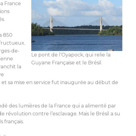
 la France
tions
és.
s 850
 fructueux.
orges-de-
Le pont de l’Oyapock, qui relie la
lienne
Guyane Française et le Brésil.
anchit la
ve
 et sa mise en service fut inaugurée au début de
ondé des lumières de la France qui a alimenté par
 révolution contre l’esclavage. Mais le Brésil a su
s français.