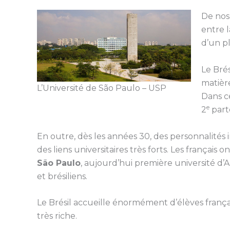
De nos 
entre l
d’un p
Le Brés
matièr
L’Université de São Paulo – USP
Dans c
e
2
parte
En outre, dès les années 30, des personnalités 
des liens universitaires très forts. Les français on
São Paulo
, aujourd’hui première université d’
et brésiliens.
Le Brésil accueille énormément d’élèves françai
très riche.