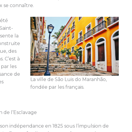
x se connaître.
 été
Saint-
ésente la
onstruite
que, des
. C’est à
 par les
ssance de
La ville de São Luis do Maranhão,
es
fondée par les français.
n de l’Esclavage
 son indépendance en 1825 sous l’impulsion de