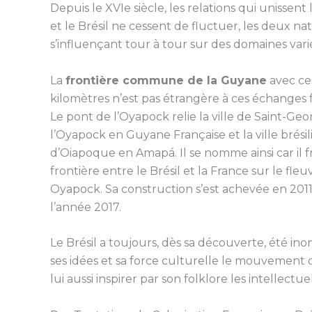
Depuis le XVIe siècle, les relations qui unissent
et le Brésil ne cessent de fluctuer, les deux na
s’influençant tour à tour sur des domaines vari
La
frontière commune de la Guyane
avec ce
kilomètres n’est pas étrangère à ces échanges
Le pont de l’Oyapock relie la ville de Saint-Ge
l’Oyapock en Guyane Française et la ville brési
d’Oiapoque en Amapá. Il se nomme ainsi car il fr
frontière entre le Brésil et la France sur le fleu
Oyapock. Sa construction s’est achevée en 2011
l’année 2017.
Le Brésil a toujours, dès sa découverte, été in
ses idées et sa force culturelle le mouvement de
lui aussi inspirer par son folklore les intellectuel