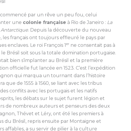
sil
 commencé par un rêve un peu fou, celui
anter une
colonie française
à Rio de Janeiro :
La
 Antarctique
. Depuis la découverte du nouveau
les français ont toujours effleuré le pays par
er
s enclaves. Le roi François 1
ne consentait pas à
le Brésil soit sous la totale domination portugaise.
tait bien s’implanter au Brésil et la première
ion officielle fut lancée en 1523. C’est l’expédition
lagnon qui marqua un tournant dans l’histoire
ra que de 1555 à 1560, se liant avec les tribus
es conflits avec les portugais et les natifs
sprits, les débats sur le sujet furent légion et
ours de nombreux auteurs et penseurs des deux
agnon, Thévet et Léry, ont été les premiers à
s du Brésil, repris ensuite par Montaigne et
 affables, a su servir de pilier à la culture