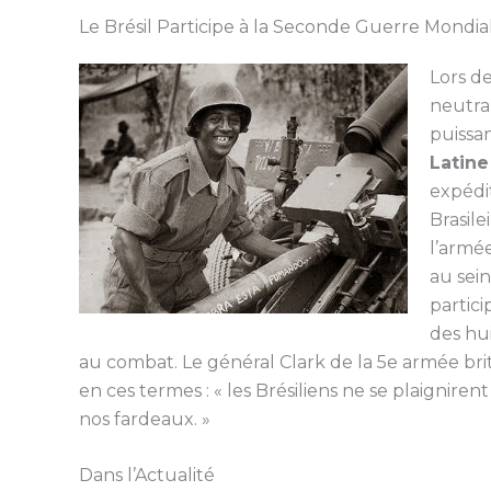
Le Brésil Participe à la Seconde Guerre Mondia
Lors de
neutral
puissan
Latine
expédit
Brasil
l’armée
au sein
partici
des hu
au combat. Le général Clark de la 5e armée b
en ces termes : « les Brésiliens ne se plaignire
nos fardeaux. »
Dans l’Actualité