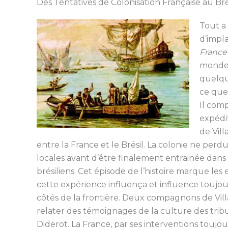
Des Tentatives de Colonisation Française au Bré
Tout a
d’impl
France
monde, 
quelque
ce que 
Il comp
expédit
de Vil
entre la France et le Brésil. La colonie ne perdu
locales avant d’être finalement entrainée dans d
brésiliens. Cet épisode de l’histoire marque les e
cette expérience influença et influence touj
côtés de la frontière. Deux compagnons de Vill
relater des témoignages de la culture des tribu
Diderot. La France, par ses interventions toujours