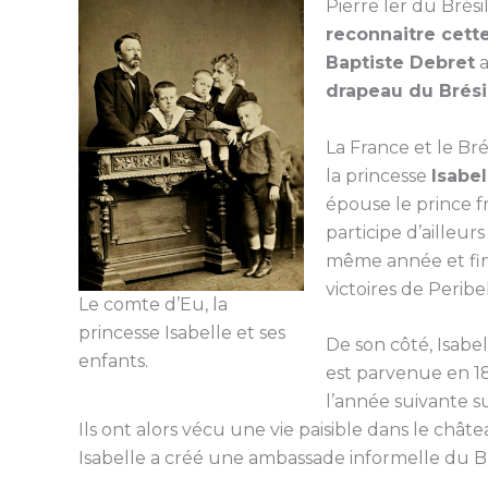
Pierre Ier du Brési
reconnaitre cet
Baptiste Debret
a
drapeau du Brési
La France et le Bré
la princesse
Isabel
épouse le prince f
participe d’ailleur
même année et fin
victoires de Perib
Le comte d’Eu, la
princesse Isabelle et ses
De son côté, Isabe
enfants.
est parvenue en 188
l’année suivante s
Ils ont alors vécu une vie paisible dans le châte
Isabelle a créé une ambassade informelle du Brés