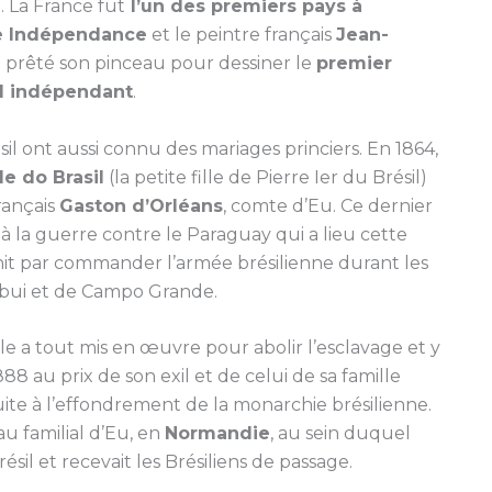
l. La France fut
l’un des premiers pays à
te Indépendance
et le peintre français
Jean-
 prêté son pinceau pour dessiner le
premier
l indépendant
.
sil ont aussi connu des mariages princiers. En 1864,
le do Brasil
(la petite fille de Pierre Ier du Brésil)
rançais
Gaston d’Orléans
, comte d’Eu. Ce dernier
s à la guerre contre le Paraguay qui a lieu cette
it par commander l’armée brésilienne durant les
ebui et de Campo Grande.
lle a tout mis en œuvre pour abolir l’esclavage et y
8 au prix de son exil et de celui de sa famille
uite à l’effondrement de la monarchie brésilienne.
au familial d’Eu, en
Normandie
, au sein duquel
il et recevait les Brésiliens de passage.