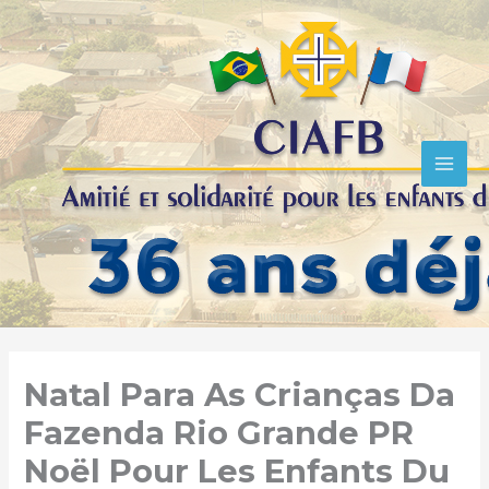
R
Aller
e
au
c
contenu
h
e
r
c
h
e
r
Natal Para As Crianças Da
Fazenda Rio Grande PR
Noël Pour Les Enfants Du