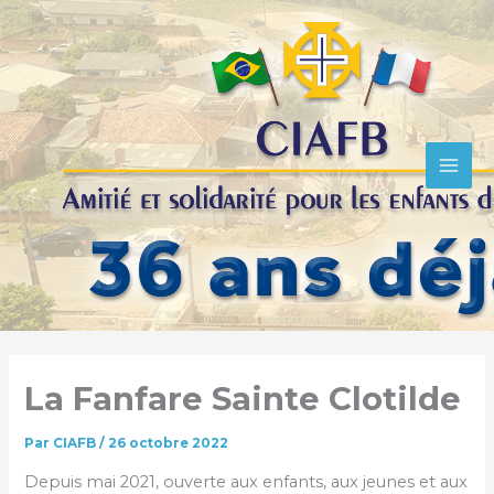
R
Aller
e
au
c
contenu
h
e
r
c
h
e
r
La Fanfare Sainte Clotilde
Par
CIAFB
/
26 octobre 2022
Depuis mai 2021, ouverte aux enfants, aux jeunes et aux