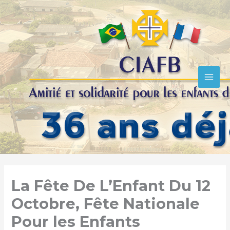
R
Aller
e
au
c
contenu
h
e
r
c
h
e
r
La Fête De L’Enfant Du 12
Octobre, Fête Nationale
Pour les Enfants