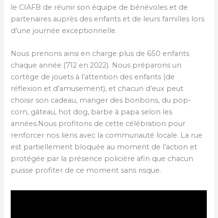
le CIAFB de réunir son équipe de bénévoles et de
partenaires auprès des enfants et de leurs familles lors
d’une journée exceptionnelle.
Nous prenons ainsi en charge plus de 650 enfants
chaque année (712 en 2022). Nous préparons un
cortège de jouets à l’attention des enfants (de
réflexion et d’amusement), et chacun d’eux peut
choisir son cadeau, manger des bonbons, du pop-
corn, gâteau, hot dog, barbe à papa selon les
années.Nous profitons de cette célébration pour
renforcer nos liens avec la communauté locale. La rue
est partiellement bloquée au moment de l’action et
protégée par la présence policière afin que chacun
puisse profiter de ce moment sans risque.